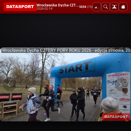
Wrocławska Dycha CZTERY PORY ROKU 2026 - edycja zimowa
5034
(15)
2026-02-14