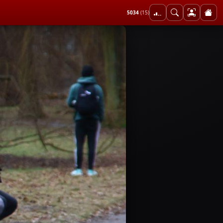
5034
(15)