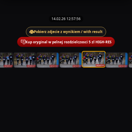
14.02.26 12:57:56
Pobierz zdjecie z wynikiem / with result
Kup oryginal w pelnej rozdzielczosci 5 zl HIGH-RES