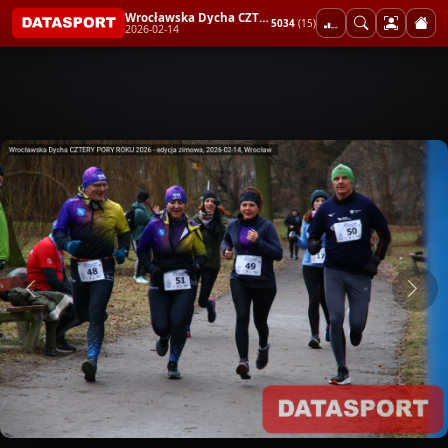
Wrocławska Dycha CZTERY PORY ROKU 2026 - edycja zimowa
5034
(15)
2026-02-14