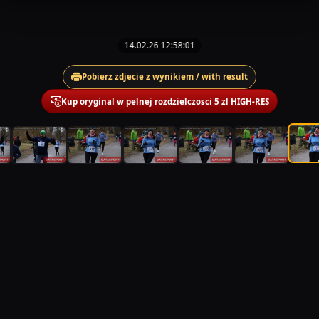
14.02.26 12:58:01
Pobierz zdjecie z wynikiem / with result
Kup oryginal w pelnej rozdzielczosci 5 zl HIGH-RES