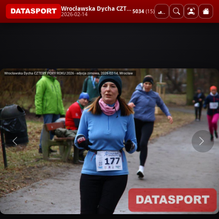
Wrocławska Dycha CZTERY PORY ROKU 2026 - edycja zimowa
5034
(15)
2026-02-14