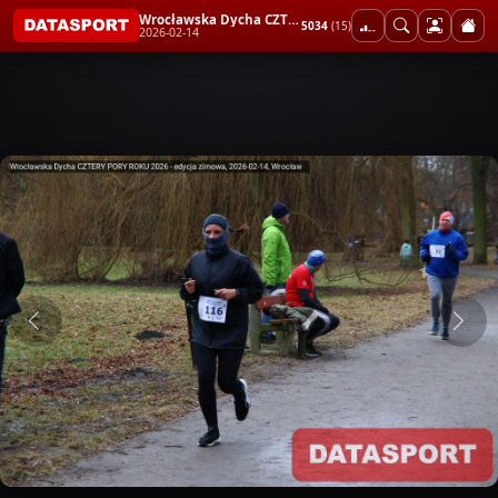
Wrocławska Dycha CZTERY PORY ROKU 2026 - edycja zimowa
5034
(15)
2026-02-14