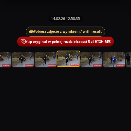
14.02.26 12:58:35
Pobierz zdjecie z wynikiem / with result
Kup oryginal w pelnej rozdzielczosci 5 zl HIGH-RES