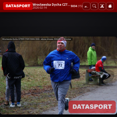
Wrocławska Dycha CZTERY PORY ROKU 2026 - edycja zimowa
5034
(15)
2026-02-14