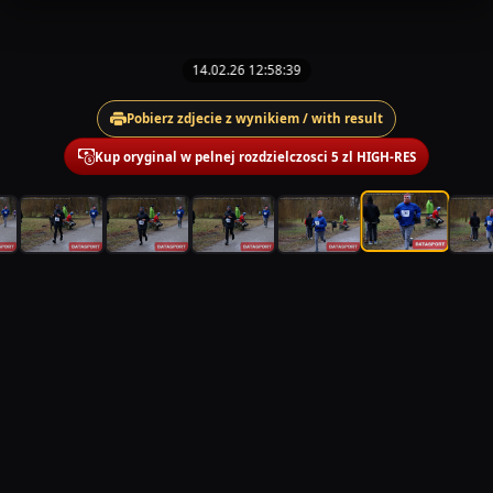
14.02.26 12:58:39
Pobierz zdjecie z wynikiem / with result
Kup oryginal w pelnej rozdzielczosci 5 zl HIGH-RES