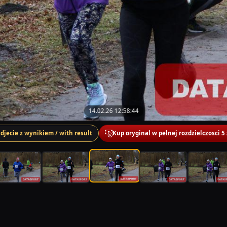
14.02.26 12:58:44
zdjecie z wynikiem / with result
Kup oryginal w pelnej rozdzielczosci 5