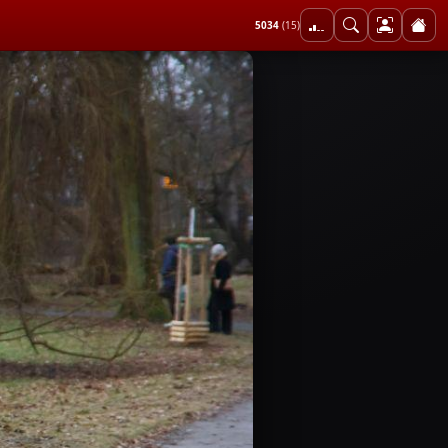
5034
(15)