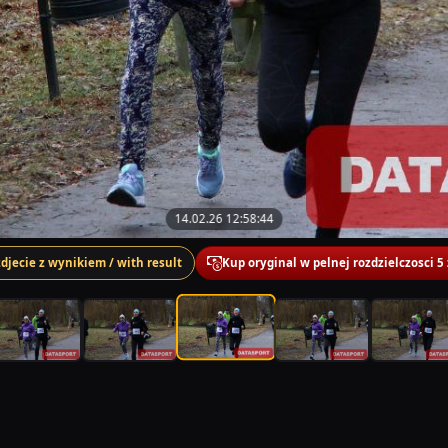
14.02.26 12:58:44
zdjecie z wynikiem / with result
Kup oryginal w pelnej rozdzielczosci 5