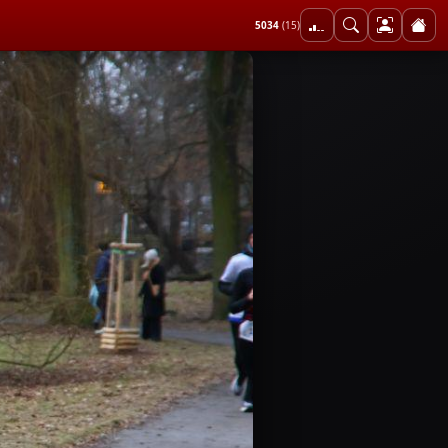
5034
(15)