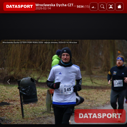
Wrocławska Dycha CZTERY PORY ROKU 2026 - edycja zimowa
5034
(15)
2026-02-14