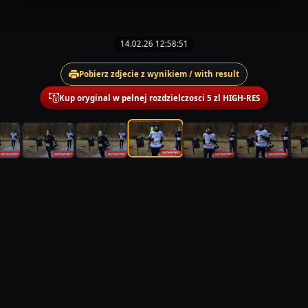
14.02.26 12:58:51
Pobierz zdjecie z wynikiem / with result
Kup oryginal w pelnej rozdzielczosci 5 zl HIGH-RES