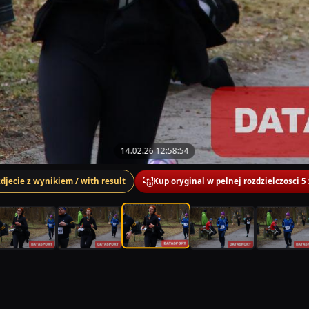
14.02.26 12:58:54
zdjecie z wynikiem / with result
Kup oryginal w pelnej rozdzielczosci 5