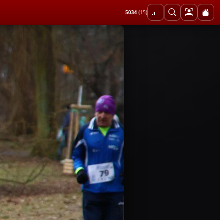
5034
(15)