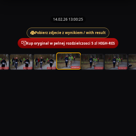
14.02.26 13:00:25
Pobierz zdjecie z wynikiem / with result
Kup oryginal w pelnej rozdzielczosci 5 zl HIGH-RES