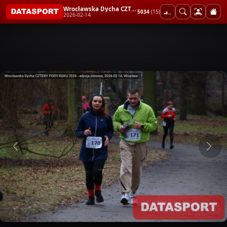
Wrocławska Dycha CZTERY PORY ROKU 2026 - edycja zimowa
5034
(15)
2026-02-14