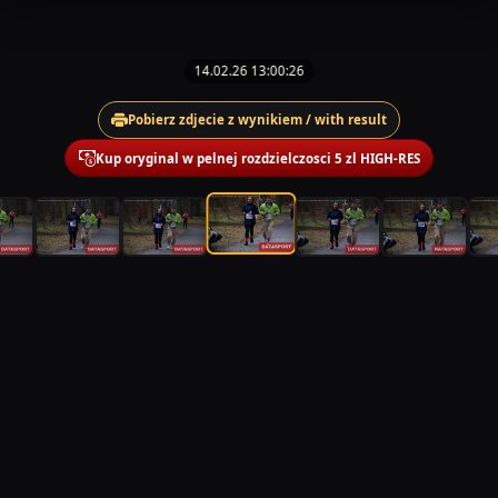
14.02.26 13:00:26
Pobierz zdjecie z wynikiem / with result
Kup oryginal w pelnej rozdzielczosci 5 zl HIGH-RES