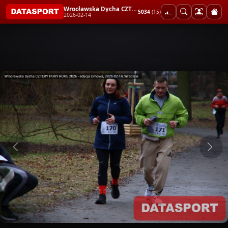
Wrocławska Dycha CZTERY PORY ROKU 2026 - edycja zimowa
5034
(15)
2026-02-14