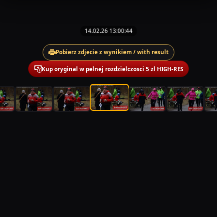
14.02.26 13:00:44
Pobierz zdjecie z wynikiem / with result
Kup oryginal w pelnej rozdzielczosci 5 zl HIGH-RES