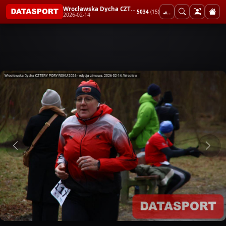
Wrocławska Dycha CZTERY PORY ROKU 2026 - edycja zimowa
5034
(15)
2026-02-14