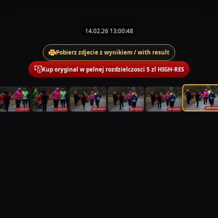
14.02.26 13:00:48
Pobierz zdjecie z wynikiem / with result
Kup oryginal w pelnej rozdzielczosci 5 zl HIGH-RES