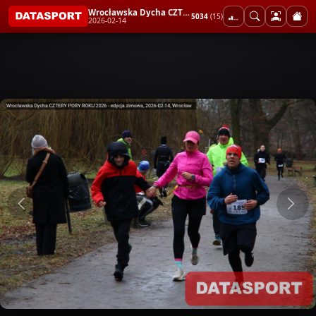
Wrocławska Dycha CZTERY PORY ROKU 2026 - edycja zimowa
5034
(15)
2026-02-14