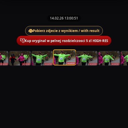
14.02.26 13:00:51
Pobierz zdjecie z wynikiem / with result
Kup oryginal w pelnej rozdzielczosci 5 zl HIGH-RES