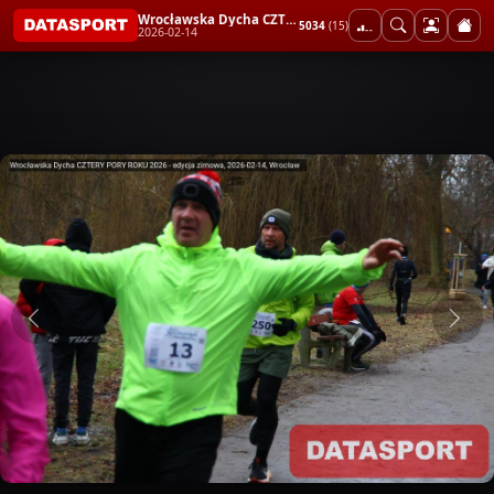
Wrocławska Dycha CZTERY PORY ROKU 2026 - edycja zimowa
5034
(15)
2026-02-14