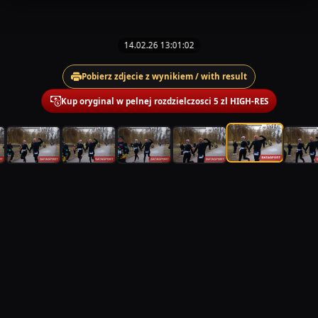
14.02.26 13:01:02
Pobierz zdjecie z wynikiem / with result
Kup oryginal w pelnej rozdzielczosci 5 zl HIGH-RES