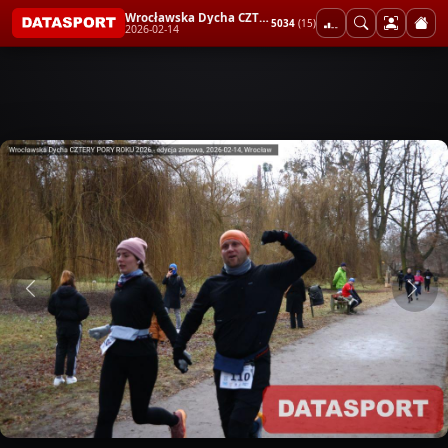
Wrocławska Dycha CZTERY PORY ROKU 2026 - edycja zimowa
5034
(15)
2026-02-14