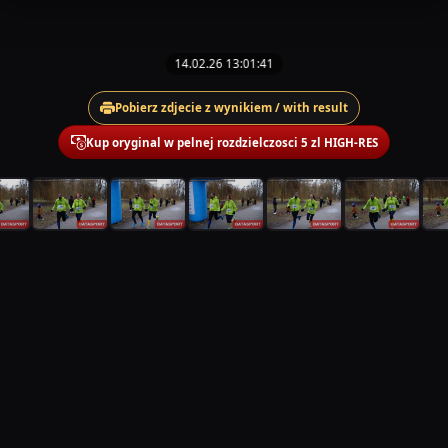
14.02.26 13:01:41
Pobierz zdjecie z wynikiem / with result
Kup oryginal w pelnej rozdzielczosci 5 zl HIGH-RES