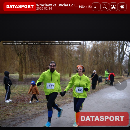
Wrocławska Dycha CZTERY PORY ROKU 2026 - edycja zimowa
5034
(15)
2026-02-14