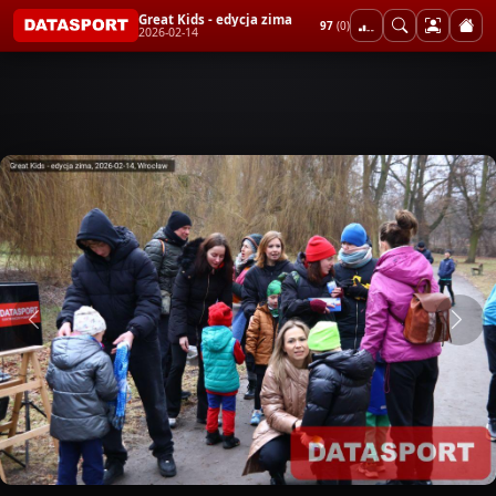
Great Kids - edycja zima
97
(0)
2026-02-14