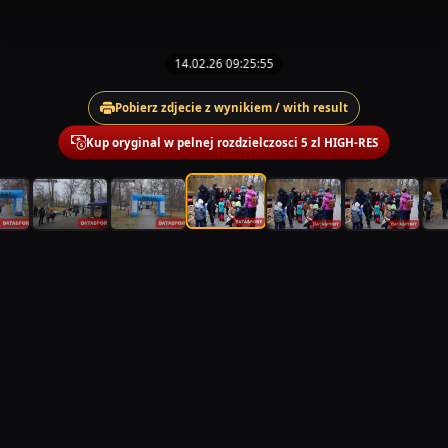
14.02.26 09:25:55
Pobierz zdjecie z wynikiem / with result
Kup oryginal w pelnej rozdzielczosci 5 zl HIGH-RES