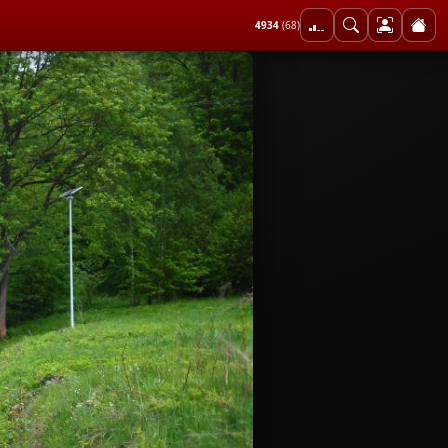
4934
(68)