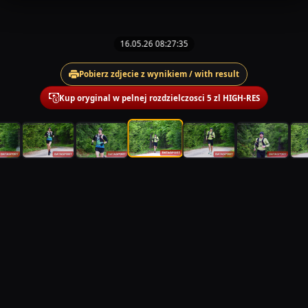
16.05.26 08:27:35
Pobierz zdjecie z wynikiem / with result
Kup oryginal w pelnej rozdzielczosci 5 zl HIGH-RES