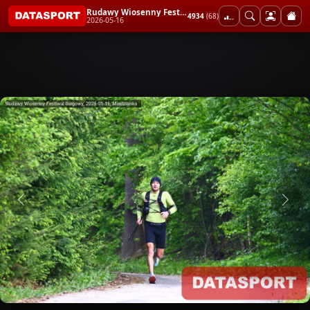
Rudawy Wiosenny Festiwal Biegowy
4934
(68)
2026-05-16