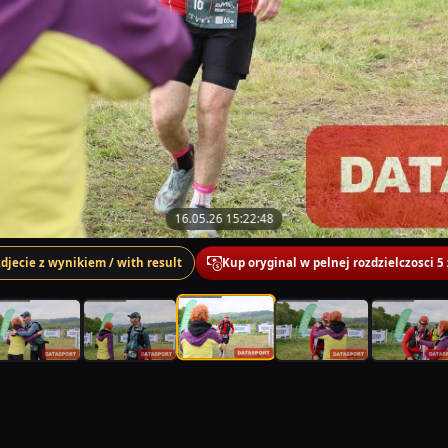
16.05.26 15:22:48
zdjecie z wynikiem / with result
Kup oryginal w pelnej rozdzielczosci 5