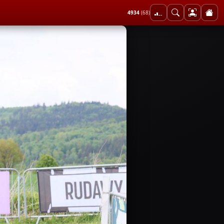
4934
(68)