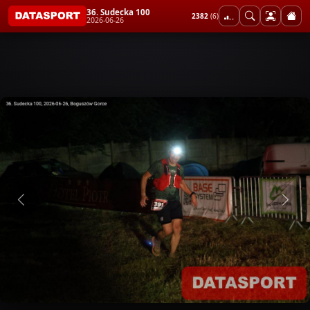
36. Sudecka 100
2382
(6)
2026-06-26