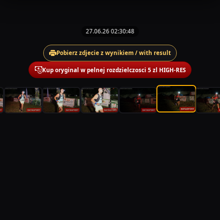
27.06.26 02:30:48
Pobierz zdjecie z wynikiem / with result
Kup oryginal w pelnej rozdzielczosci 5 zl HIGH-RES