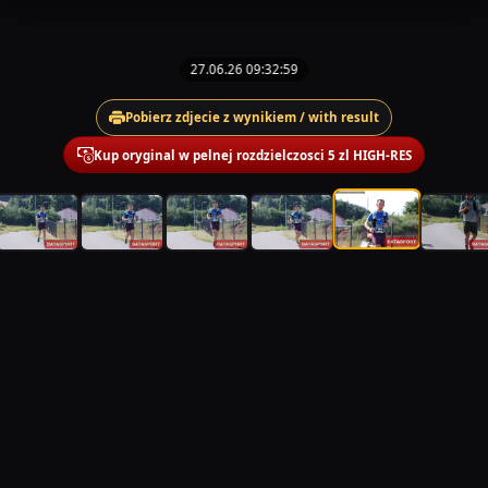
27.06.26 09:32:59
Pobierz zdjecie z wynikiem / with result
Kup oryginal w pelnej rozdzielczosci 5 zl HIGH-RES