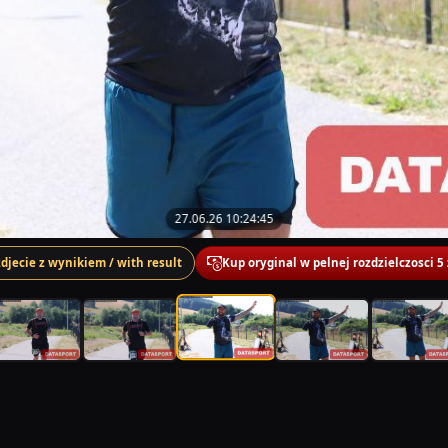
27.06.26 10:24:45
zdjecie z wynikiem / with result
Kup oryginal w pelnej rozdzielczosci 5