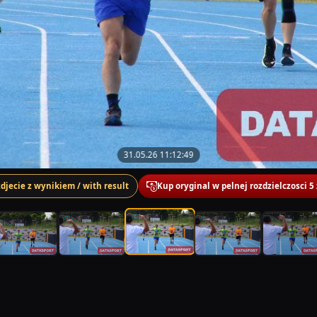
31.05.26 11:12:49
zdjecie z wynikiem / with result
Kup oryginal w pelnej rozdzielczosci 5