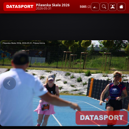
Piławska Skała 2026
5085
(2)
2026-05-31