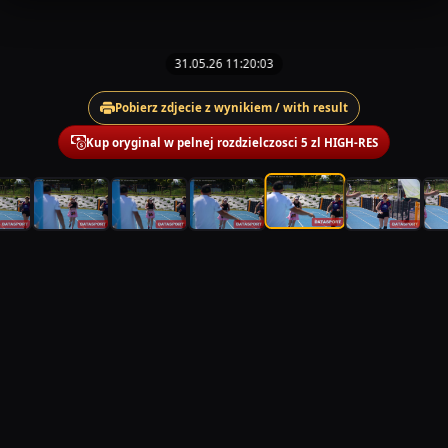
31.05.26 11:20:03
Pobierz zdjecie z wynikiem / with result
Kup oryginal w pelnej rozdzielczosci 5 zl HIGH-RES