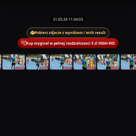
31.05.26 11:34:03
Pobierz zdjecie z wynikiem / with result
Kup oryginal w pelnej rozdzielczosci 5 zl HIGH-RES