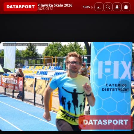
Piławska Skała 2026
5085
(2)
2026-05-31