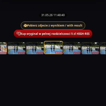
31.05.26 11:48:40
Pobierz zdjecie z wynikiem / with result
Kup oryginal w pelnej rozdzielczosci 5 zl HIGH-RES