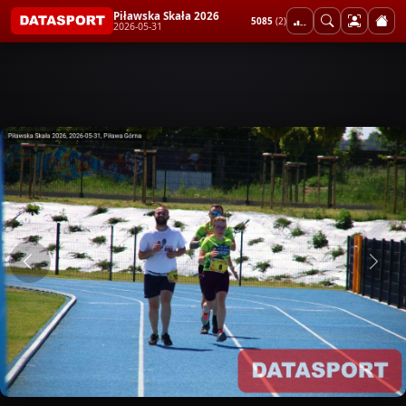
Piławska Skała 2026
5085
(2)
2026-05-31