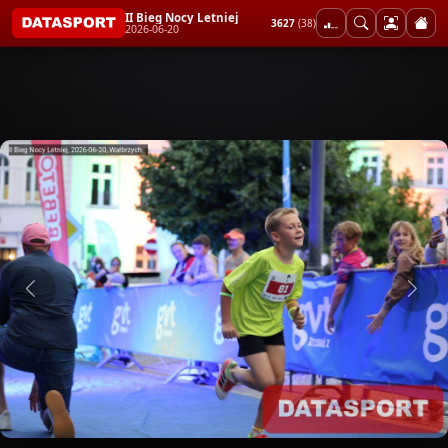
II Bieg Nocy Letniej
3627
(38)
2026-06-20