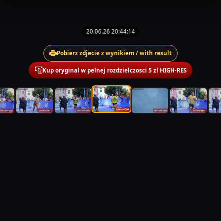
20.06.26 20:44:14
Pobierz zdjecie z wynikiem / with result
Kup oryginal w pelnej rozdzielczosci 5 zl HIGH-RES