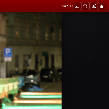
3627
(38)