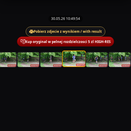
30.05.26 10:49:54
Pobierz zdjecie z wynikiem / with result
Kup oryginal w pelnej rozdzielczosci 5 zl HIGH-RES