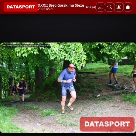
XXXII Bieg Górski na Ślężę
482
(4)
2026-05-30