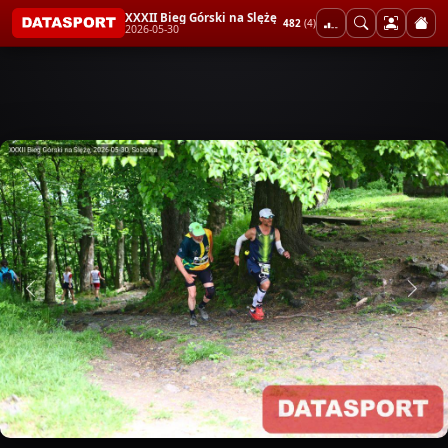
XXXII Bieg Górski na Ślężę
482
(4)
2026-05-30