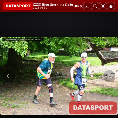
XXXII Bieg Górski na Ślężę
482
(4)
2026-05-30