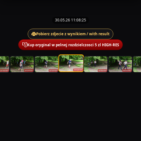
30.05.26 11:08:25
Pobierz zdjecie z wynikiem / with result
Kup oryginal w pelnej rozdzielczosci 5 zl HIGH-RES