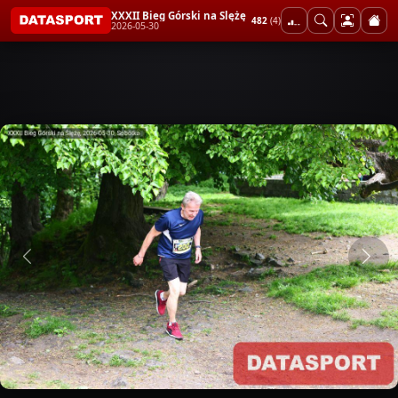
XXXII Bieg Górski na Ślężę
482
(4)
2026-05-30