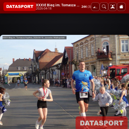
XXXVI Bieg im. Tomasza Hopfera
244
(3)
2026-04-18