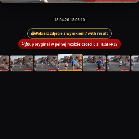
18.04.26 18:06:10
Pobierz zdjecie z wynikiem / with result
Kup oryginal w pelnej rozdzielczosci 5 zl HIGH-RES