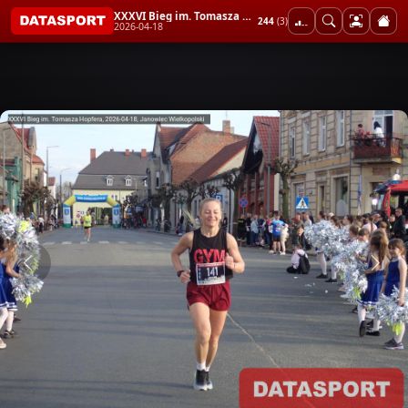
XXXVI Bieg im. Tomasza Hopfera
244
(3)
2026-04-18