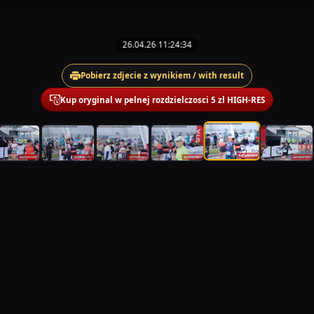
26.04.26 11:24:34
Pobierz zdjecie z wynikiem / with result
Kup oryginal w pelnej rozdzielczosci 5 zl HIGH-RES