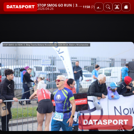
STOP SMOG GO RUN | 3. Bieg Toyota Bielany Nowakowski
1158
(7)
2026-04-26