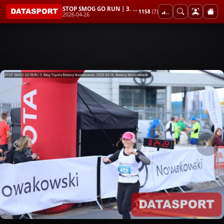
STOP SMOG GO RUN | 3. Bieg Toyota Bielany Nowakowski
1158
(7)
2026-04-26