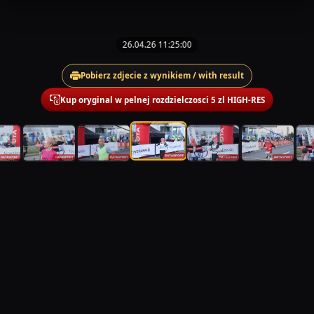
26.04.26 11:25:00
Pobierz zdjecie z wynikiem / with result
Kup oryginal w pelnej rozdzielczosci 5 zl HIGH-RES