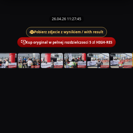
26.04.26 11:27:45
Pobierz zdjecie z wynikiem / with result
Kup oryginal w pelnej rozdzielczosci 5 zl HIGH-RES