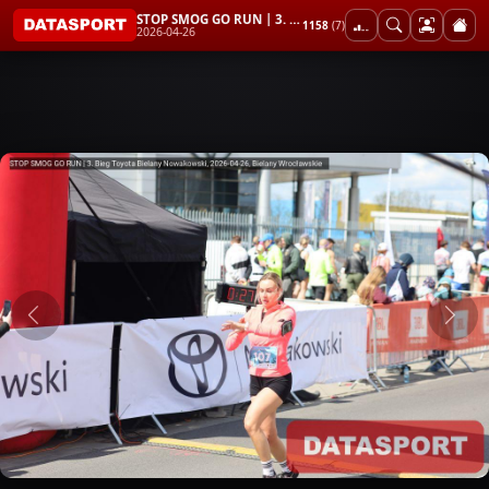
STOP SMOG GO RUN | 3. Bieg Toyota Bielany Nowakowski
1158
(7)
2026-04-26