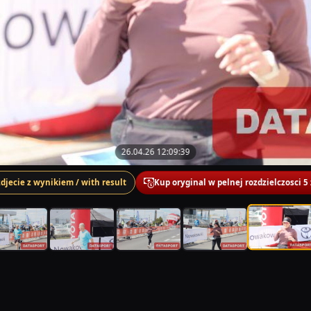
26.04.26 12:09:39
zdjecie z wynikiem / with result
Kup oryginal w pelnej rozdzielczosci 5