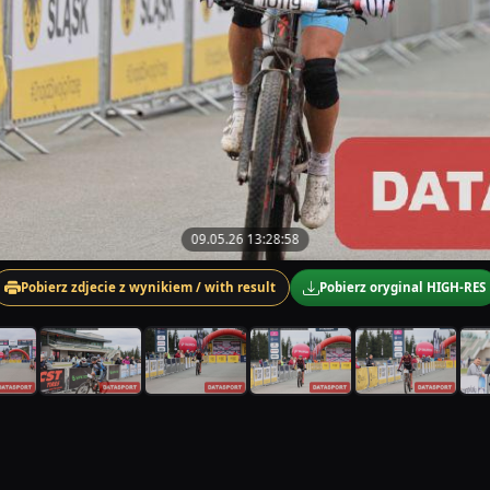
09.05.26 13:28:58
Pobierz zdjecie z wynikiem / with result
Pobierz oryginal HIGH-RES