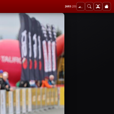
2693
(20)