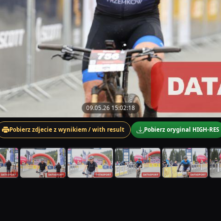
09.05.26 15:02:18
Pobierz zdjecie z wynikiem / with result
Pobierz oryginal HIGH-RES