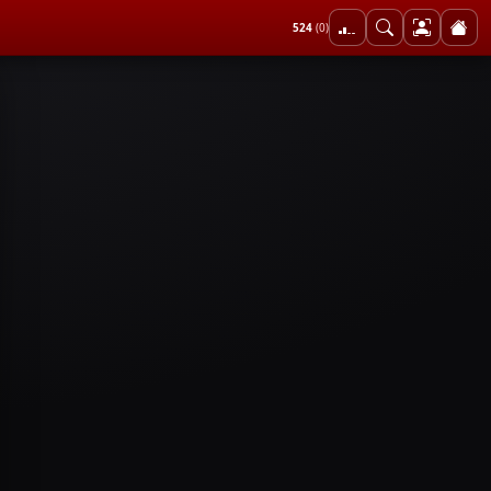
524
(0)