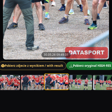
30.05.26 09:49:31
Pobierz zdjecie z wynikiem / with result
Pobierz oryginal HIGH-RES