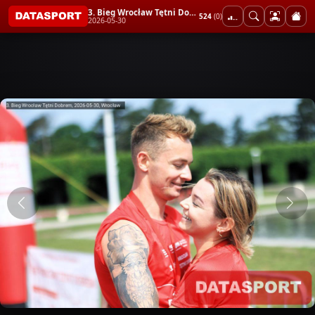
3. Bieg Wrocław Tętni Dobrem
524
(0)
2026-05-30