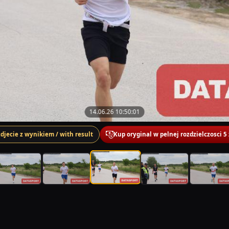
14.06.26 10:50:01
zdjecie z wynikiem / with result
Kup oryginal w pelnej rozdzielczosci 5