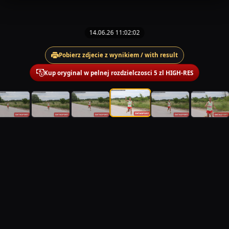
14.06.26 11:02:02
Pobierz zdjecie z wynikiem / with result
Kup oryginal w pelnej rozdzielczosci 5 zl HIGH-RES