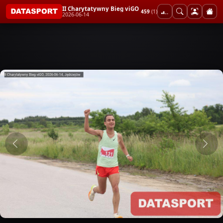
II Charytatywny Bieg viGO
459
(1)
2026-06-14