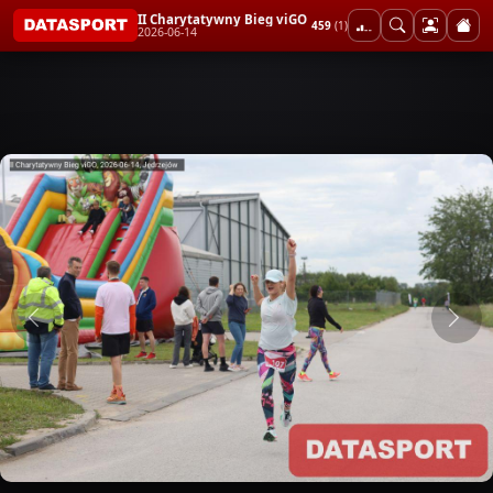
II Charytatywny Bieg viGO
459
(1)
2026-06-14