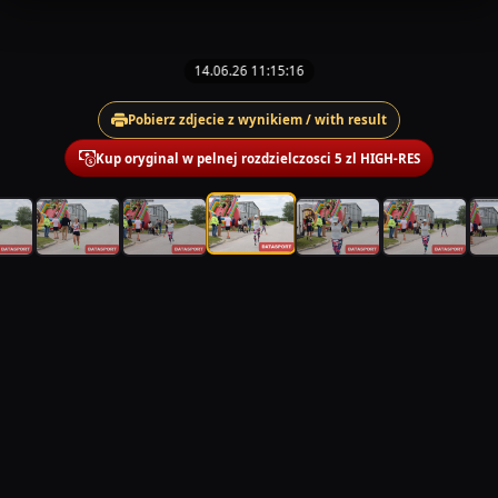
14.06.26 11:15:16
Pobierz zdjecie z wynikiem / with result
Kup oryginal w pelnej rozdzielczosci 5 zl HIGH-RES