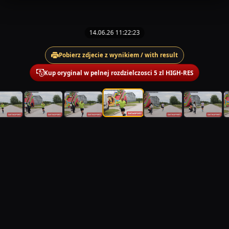
14.06.26 11:22:23
Pobierz zdjecie z wynikiem / with result
Kup oryginal w pelnej rozdzielczosci 5 zl HIGH-RES