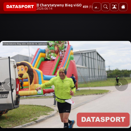
II Charytatywny Bieg viGO
459
(1)
2026-06-14