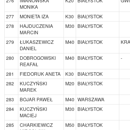
276
IWANOWSKA
K20
BIAŁYSTOK
GWI
MONIKA
277
MONIETA IZA
K30
BIAŁYSTOK
278
HAJDUCZENIA
M30
BIAŁYSTOK
MARCIN
279
ŁUKASZEWICZ
M40
BIAŁYSTOK
KRA
DANIEL
280
DOBROGOWSKI
M40
BIAŁYSTOK
-
REAFAŁ
281
FIEDORUK ANETA
K30
BIAŁYSTOK
282
KUCZYŃSKI
M20
BIAŁYSTOK
MAREK
283
BOJAR PAWEŁ
M40
WARSZAWA
284
KUCZYŃSKI
M30
BIAŁYSTOK
MACIEJ
285
CHARKIEWICZ
M50
BIAŁYSTOK