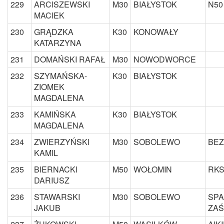
229
ARCISZEWSKI
M30
BIAŁYSTOK
N50
MACIEK
230
GRĄDZKA
K30
KONOWAŁY
KATARZYNA
231
DOMAŃSKI RAFAŁ
M30
NOWODWORCE
232
SZYMAŃSKA-
K30
BIAŁYSTOK
ZIOMEK
MAGDALENA
233
KAMIŃSKA
K30
BIAŁYSTOK
MAGDALENA
234
ZWIERZYŃSKI
M30
SOBOLEWO
BEZ
KAMIL
235
BIERNACKI
M50
WOŁOMIN
RKS
DARIUSZ
236
STAWARSKI
M30
SOBOLEWO
SPA
JAKUB
ZAŚ