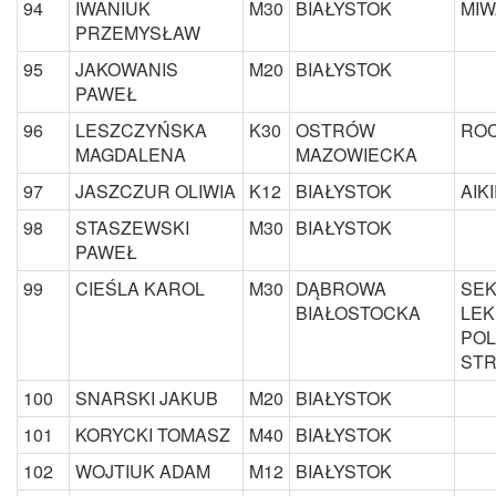
94
IWANIUK
M30
BIAŁYSTOK
MIW
PRZEMYSŁAW
95
JAKOWANIS
M20
BIAŁYSTOK
PAWEŁ
96
LESZCZYŃSKA
K30
OSTRÓW
ROC
MAGDALENA
MAZOWIECKA
97
JASZCZUR OLIWIA
K12
BIAŁYSTOK
AIK
98
STASZEWSKI
M30
BIAŁYSTOK
PAWEŁ
99
CIEŚLA KAROL
M30
DĄBROWA
SEK
BIAŁOSTOCKA
LEK
POL
ST
100
SNARSKI JAKUB
M20
BIAŁYSTOK
101
KORYCKI TOMASZ
M40
BIAŁYSTOK
102
WOJTIUK ADAM
M12
BIAŁYSTOK