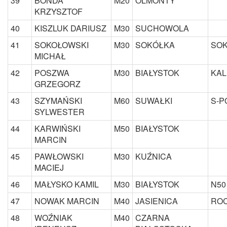
39
BONDA
M20
OLMONTY
KRZYSZTOF
40
KISZLUK DARIUSZ
M30
SUCHOWOLA
41
SOKOŁOWSKI
M30
SOKÓŁKA
SOK
MICHAŁ
42
POSZWA
M30
BIAŁYSTOK
KAL
GRZEGORZ
43
SZYMAŃSKI
M60
SUWAŁKI
S-P
SYLWESTER
44
KARWIŃSKI
M50
BIAŁYSTOK
MARCIN
45
PAWŁOWSKI
M30
KUŹNICA
MACIEJ
46
MAŁYSKO KAMIL
M30
BIAŁYSTOK
N50
47
NOWAK MARCIN
M40
JASIENICA
ROC
48
WOŹNIAK
M40
CZARNA