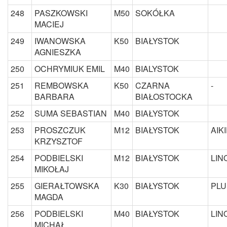
248
PASZKOWSKI
M50
SOKÓŁKA
MACIEJ
249
IWANOWSKA
K50
BIAŁYSTOK
AGNIESZKA
250
OCHRYMIUK EMIL
M40
BIALYSTOK
251
REMBOWSKA
K50
CZARNA
-
BARBARA
BIAŁOSTOCKA
252
SUMA SEBASTIAN
M40
BIAŁYSTOK
253
PROSZCZUK
M12
BIAŁYSTOK
AIK
KRZYSZTOF
254
PODBIELSKI
M12
BIAŁYSTOK
LIN
MIKOŁAJ
255
GIERAŁTOWSKA
K30
BIAŁYSTOK
PLU
MAGDA
256
PODBIELSKI
M40
BIAŁYSTOK
LIN
MICHAŁ