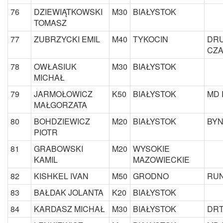
76
DZIEWIĄTKOWSKI
M30
BIAŁYSTOK
TOMASZ
77
ZUBRZYCKI EMIL
M40
TYKOCIN
DRU
CZA
78
OWŁASIUK
M30
BIAŁYSTOK
MICHAŁ
79
JARMOŁOWICZ
K50
BIAŁYSTOK
MD 
MAŁGORZATA
80
BOHDZIEWICZ
M20
BIAŁYSTOK
BYN
PIOTR
81
GRABOWSKI
M20
WYSOKIE
KAMIL
MAZOWIECKIE
82
KISHKEL IVAN
M50
GRODNO
RUN
83
BAŁDAK JOLANTA
K20
BIAŁYSTOK
84
KARDASZ MICHAŁ
M30
BIAŁYSTOK
DRT