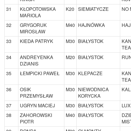
31
KŁOPOTOWSKA
K20
SIEMIATYCZE
NO
MARIOLA
32
GRYGORUK
M40
HAJNÓWKA
HAJ
MIROSŁAW
33
KIEDA PATRYK
M30
BIAŁYSTOK
KAN
TE
34
ANDREYENKA
M20
BIAŁYSTOK
RUN
DZIANIS
35
ŁEMPICKI PAWEŁ
M30
KLEPACZE
KAN
TE
36
OSIK
M30
NIEWODNICA
KAL
PRZEMYSŁAW
KORYCKA
37
UGRYN MACIEJ
M30
BIAŁYSTOK
LUX
38
ZAHOROWSKI
M40
BIAŁYSTOK
DZI
PIOTR
MIS