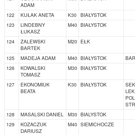
ADAM
122
KUŁAK ANETA
K30
BIAŁYSTOK
123
LINDEBNY
M40
BIAŁYSTOK
ŁUKASZ
124
ZALEWSKI
M20
EŁK
BARTEK
125
MADEJA ADAM
M40
BIAŁYSTOK
BA
126
KOWALSKI
M30
BIAŁYSTOK
TOMASZ
127
EKONOMIUK
K30
BIAŁYSTOK
SEK
BEATA
LEK
POL
ST
128
MASALSKI DANIEL
M30
BIALYSTOK
129
KOZACZUK
M40
SIEMICHOCZE
DARIUSZ