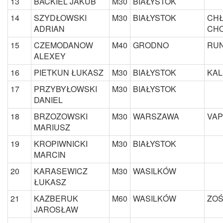
13
BACKIEL JAKUB
M30
BIAŁYSTOK
14
SZYDŁOWSKI
M30
BIAŁYSTOK
CH
ADRIAN
CH
15
CZEMODANOW
M40
GRODNO
RUN
ALEXEY
16
PIETKUN ŁUKASZ
M30
BIAŁYSTOK
KAL
17
PRZYBYŁOWSKI
M30
BIAŁYSTOK
DANIEL
18
BRZOZOWSKI
M30
WARSZAWA
VAP
MARIUSZ
19
KROPIWNICKI
M30
BIAŁYSTOK
MARCIN
20
KARASEWICZ
M30
WASILKÓW
ŁUKASZ
21
KAZBERUK
M60
WASILKÓW
ZOŚ
JAROSŁAW