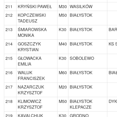
211
KRYŃSKI PAWEŁ
M30
WASILKÓW
212
KOPCZEWSKI
M50
BIAŁYSTOK
TADEUSZ
213
ŚMIAROWSKA
K30
BIAŁYSTOK
BAR
MONIKA
214
GOSZCZYK
M40
BIAŁYSTOK
KS 
KRYSTIAN
215
GŁOWACKA
K30
SOBOLEWO
EMILIA
216
WALUK
M60
BIAŁYSTOK
BIA
FRANCISZEK
217
NAZARCZUK
M20
BIAŁYSTOK
KRZYSZTOF
218
KLIMOWICZ
M50
BIAŁYSTOK
DYK
KRZYSZTOF
KLEPACZE
219
KAVALCHUK
K30
GRODNO