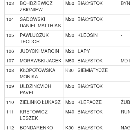
103
BOHDZIEWICZ
M50
BIAŁYSTOK
BYN
ZBIGNIEW
104
SADOWSKI
M20
BIAŁYSTOK
DANIEL MATTHIAS
105
PAWLUCZUK
M30
KLEOSIN
-
TEODOR
106
JUDYCKI MARCIN
M20
ŁAPY
107
MORAWSKI JACEK
M50
BIAŁYSTOK
MD 
108
KŁOPOTOWSKA
K30
SIEMIATYCZE
MONIKA
109
ULDZINOVICH
M30
BIAŁYSTOK
PAVEL
110
ZIELINKO ŁUKASZ
M30
KLEPACZE
ŻU
111
KRETOWICZ
M40
BIAŁYSTOK
RUN
LESZEK
112
BONDARENKO
K30
BIAŁYSTOK
NA