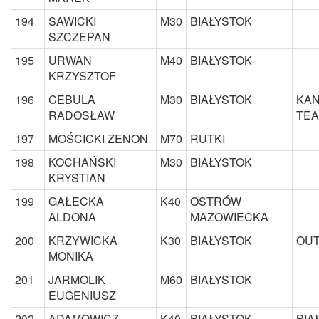
194
SAWICKI
M30
BIAŁYSTOK
SZCZEPAN
195
URWAN
M40
BIAŁYSTOK
KRZYSZTOF
196
CEBULA
M30
BIAŁYSTOK
KAN
RADOSŁAW
TE
197
MOŚCICKI ZENON
M70
RUTKI
198
KOCHAŃSKI
M30
BIAŁYSTOK
KRYSTIAN
199
GAŁECKA
K40
OSTRÓW
ALDONA
MAZOWIECKA
200
KRZYWICKA
K30
BIAŁYSTOK
OUT
MONIKA
201
JARMOLIK
M60
BIAŁYSTOK
EUGENIUSZ
202
ADAMOWICZ
K40
BIAŁYSTOK
BIA