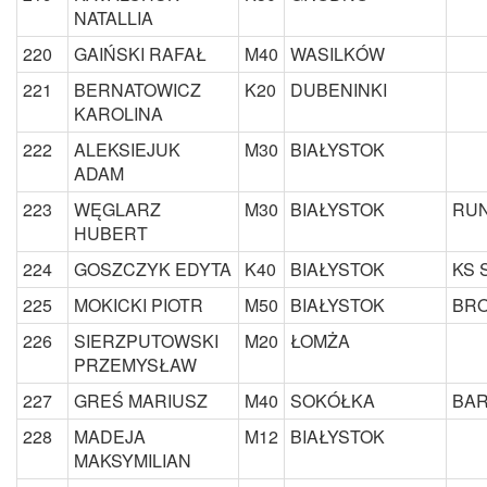
NATALLIA
220
GAIŃSKI RAFAŁ
M40
WASILKÓW
221
BERNATOWICZ
K20
DUBENINKI
KAROLINA
222
ALEKSIEJUK
M30
BIAŁYSTOK
ADAM
223
WĘGLARZ
M30
BIAŁYSTOK
RUN
HUBERT
224
GOSZCZYK EDYTA
K40
BIAŁYSTOK
KS 
225
MOKICKI PIOTR
M50
BIAŁYSTOK
BRO
226
SIERZPUTOWSKI
M20
ŁOMŻA
PRZEMYSŁAW
227
GREŚ MARIUSZ
M40
SOKÓŁKA
BAR
228
MADEJA
M12
BIAŁYSTOK
MAKSYMILIAN