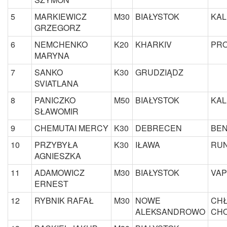
5
MARKIEWICZ
M30
BIAŁYSTOK
KAL
GRZEGORZ
6
NEMCHENKO
K20
KHARKIV
PR
MARYNA
7
SANKO
K30
GRUDZIĄDZ
SVIATLANA
8
PANICZKO
M50
BIAŁYSTOK
KAL
SŁAWOMIR
9
CHEMUTAI MERCY
K30
DEBRECEN
BEN
10
PRZYBYŁA
K30
IŁAWA
RUN
AGNIESZKA
11
ADAMOWICZ
M30
BIAŁYSTOK
VAP
ERNEST
12
RYBNIK RAFAŁ
M30
NOWE
CH
ALEKSANDROWO
CH