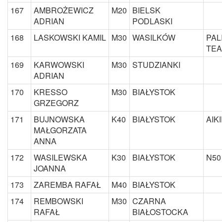
167
AMBROŻEWICZ
M20
BIELSK
ADRIAN
PODLASKI
168
LASKOWSKI KAMIL
M30
WASILKÓW
PAL
TE
169
KARWOWSKI
M30
STUDZIANKI
ADRIAN
170
KRESSO
M30
BIAŁYSTOK
GRZEGORZ
171
BUJNOWSKA
K40
BIAŁYSTOK
AIK
MAŁGORZATA
ANNA
172
WASILEWSKA
K30
BIAŁYSTOK
N50
JOANNA
173
ZAREMBA RAFAŁ
M40
BIAŁYSTOK
174
REMBOWSKI
M30
CZARNA
RAFAŁ
BIAŁOSTOCKA