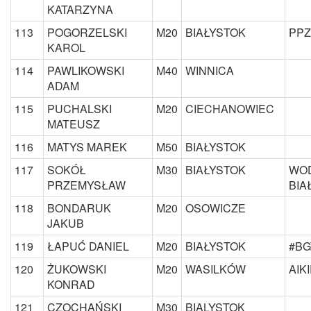
KATARZYNA
113
POGORZELSKI
M20
BIAŁYSTOK
PP
KAROL
114
PAWLIKOWSKI
M40
WINNICA
ADAM
115
PUCHALSKI
M20
CIECHANOWIEC
MATEUSZ
116
MATYS MAREK
M50
BIAŁYSTOK
117
SOKÓŁ
M30
BIAŁYSTOK
WOD
PRZEMYSŁAW
BIA
118
BONDARUK
M20
OSOWICZE
JAKUB
119
ŁAPUĆ DANIEL
M20
BIAŁYSTOK
#B
120
ŻUKOWSKI
M20
WASILKÓW
AIK
KONRAD
121
CZOCHAŃSKI
M30
BIALYSTOK