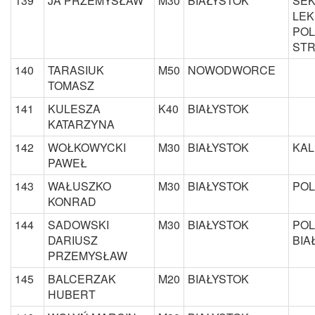
139
JA PRZEMYSŁAW
M30
BIAŁYSTOK
SEK
LEK
POL
ST
140
TARASIUK
M50
NOWODWORCE
TOMASZ
141
KULESZA
K40
BIAŁYSTOK
KATARZYNA
142
WOŁKOWYCKI
M30
BIAŁYSTOK
KAL
PAWEŁ
143
WAŁUSZKO
M30
BIAŁYSTOK
POL
KONRAD
144
SADOWSKI
M30
BIAŁYSTOK
POL
DARIUSZ
BIA
PRZEMYSŁAW
145
BALCERZAK
M20
BIAŁYSTOK
HUBERT