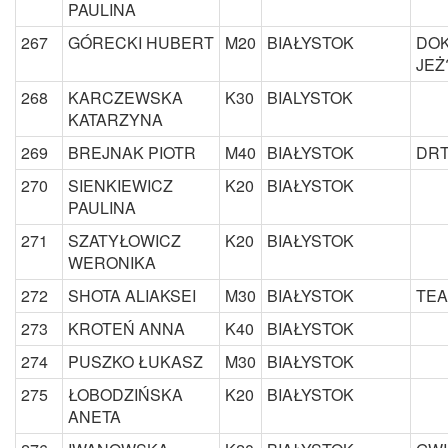
PAULINA
267
GÓRECKI HUBERT
M20
BIAŁYSTOK
DOK
JEŻ
268
KARCZEWSKA
K30
BIALYSTOK
KATARZYNA
269
BREJNAK PIOTR
M40
BIAŁYSTOK
DRT
270
SIENKIEWICZ
K20
BIAŁYSTOK
PAULINA
271
SZATYŁOWICZ
K20
BIAŁYSTOK
WERONIKA
272
SHOTA ALIAKSEI
M30
BIAŁYSTOK
TEA
273
KROTEŃ ANNA
K40
BIAŁYSTOK
274
PUSZKO ŁUKASZ
M30
BIAŁYSTOK
275
ŁOBODZIŃSKA
K20
BIAŁYSTOK
ANETA