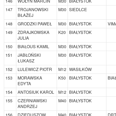
146
WOŁYŃ MARCIN
M30
BIAŁYSTOK
147
TROJANOWSKI
M30
SIEDLCE
BŁAŻEJ
148
GRODZKI PAWEŁ
M30
BIAŁYSTOK
VIM
149
ZDRAJKOWSKA
K20
BIAŁYSTOK
JULIA
150
BIAŁOUS KAMIL
M30
BIAŁYSTOK
151
JABŁOŃSKI
M30
BIAŁYSTOK
ŁUKASZ
152
LULEWICZ PIOTR
M12
WASILKÓW
153
MORAWSKA
K50
BIAŁYSTOK
BIA
EDYTA
154
ANTOSIUK KAROL
M12
BIAŁYSTOK
155
CZERNIAWSKI
M40
BIAŁYSTOK
ANDRZEJ
156
DZIEDUSZOW
M40
BIAŁYSTOK
DRT