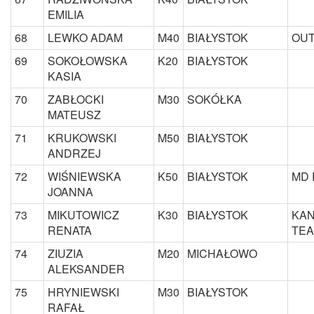
EMILIA
68
LEWKO ADAM
M40
BIAŁYSTOK
OUT
69
SOKOŁOWSKA
K20
BIAŁYSTOK
KASIA
70
ZABŁOCKI
M30
SOKÓŁKA
MATEUSZ
71
KRUKOWSKI
M50
BIAŁYSTOK
ANDRZEJ
72
WIŚNIEWSKA
K50
BIAŁYSTOK
MD 
JOANNA
73
MIKUTOWICZ
K30
BIAŁYSTOK
KAN
RENATA
TE
74
ZIUZIA
M20
MICHAŁOWO
ALEKSANDER
75
HRYNIEWSKI
M30
BIAŁYSTOK
RAFAŁ