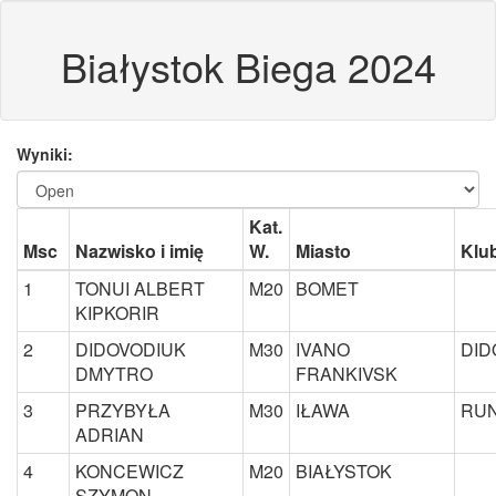
Białystok Biega 2024
Wyniki:
Kat.
Msc
Nazwisko i imię
W.
Miasto
Klu
1
TONUI ALBERT
M20
BOMET
KIPKORIR
2
DIDOVODIUK
M30
IVANO
DID
DMYTRO
FRANKIVSK
3
PRZYBYŁA
M30
IŁAWA
RUN
ADRIAN
4
KONCEWICZ
M20
BIAŁYSTOK
SZYMON