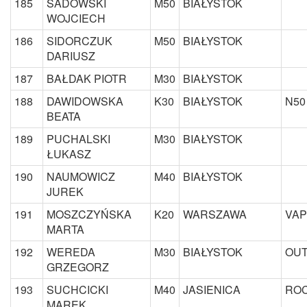
185
SADOWSKI
M50
BIAŁYSTOK
WOJCIECH
186
SIDORCZUK
M50
BIAŁYSTOK
DARIUSZ
187
BAŁDAK PIOTR
M30
BIAŁYSTOK
188
DAWIDOWSKA
K30
BIAŁYSTOK
N50
BEATA
189
PUCHALSKI
M30
BIAŁYSTOK
ŁUKASZ
190
NAUMOWICZ
M40
BIAŁYSTOK
JUREK
191
MOSZCZYŃSKA
K20
WARSZAWA
VAP
MARTA
192
WEREDA
M30
BIAŁYSTOK
OUT
GRZEGORZ
193
SUCHCICKI
M40
JASIENICA
ROC
MAREK