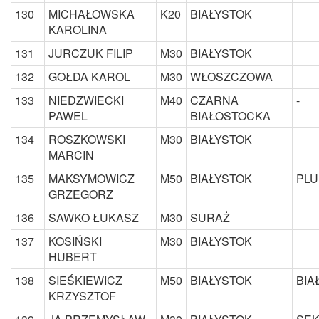
130
MICHAŁOWSKA
K20
BIAŁYSTOK
KAROLINA
131
JURCZUK FILIP
M30
BIAŁYSTOK
132
GOŁDA KAROL
M30
WŁOSZCZOWA
133
NIEDZWIECKI
M40
CZARNA
-
PAWEL
BIAŁOSTOCKA
134
ROSZKOWSKI
M30
BIAŁYSTOK
MARCIN
135
MAKSYMOWICZ
M50
BIAŁYSTOK
PLU
GRZEGORZ
136
SAWKO ŁUKASZ
M30
SURAŻ
137
KOSIŃSKI
M30
BIAŁYSTOK
HUBERT
138
SIEŚKIEWICZ
M50
BIAŁYSTOK
BIA
KRZYSZTOF