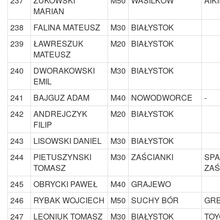
237
ŻUKOWSKI
M50
WASILKÓW
AIK
MARIAN
238
FALINA MATEUSZ
M30
BIAŁYSTOK
239
ŁAWRESZUK
M20
BIAŁYSTOK
MATEUSZ
240
DWORAKOWSKI
M30
BIAŁYSTOK
EMIL
241
BAJGUZ ADAM
M40
NOWODWORCE
-
242
ANDREJCZYK
M20
BIAŁYSTOK
FILIP
243
LISOWSKI DANIEL
M30
BIAŁYSTOK
244
PIETUSZYNSKI
M30
ZAŚCIANKI
SPA
TOMASZ
ZAŚ
245
OBRYCKI PAWEŁ
M40
GRAJEWO
246
RYBAK WOJCIECH
M50
SUCHY BÓR
GR
247
LEONIUK TOMASZ
M30
BIAŁYSTOK
TOY