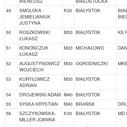
IRENEUSZ
BIAŁOSTOCKA
49
SMOLSKA -
K30
BIAŁYSTOK
BIA
JEMIELIANIUK
BIE
JUSTYNA
50
ROSZKOWSKI
M30
BIAŁYSTOK
KS 
ŁUKASZ
51
KONOŃCZUK
M20
MICHAŁOWO
DAN
ŁUKASZ
52
AUGUSTYNOWICZ
M30
OGRODNICZKI
MKS
WOJCIECH
53
KURYŁOWICZ
M30
BIAŁYSTOK
ADRIAN
54
DROJEWSKI ADAM
M40
BIAŁYSTOK
55
SYSKA KRYSTIAN
M40
BRAŃSK
DRU
56
SZCZYKOWSKA-
K30
BIAŁYSTOK
MD 
MILLER JOANNA