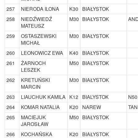
257
NIERODA ILONA
K30
BIAŁYSTOK
258
NIEDŹWIEDŹ
M30
BIAŁYSTOK
AN
MATEUSZ
259
OSTASZEWSKI
M30
BIAŁYSTOK
MICHAŁ
260
LEONOWICZ EWA
K40
BIAŁYSTOK
261
ŻARNOCH
M50
BIAŁYSTOK
LESZEK
262
KRETUŃSKI
M30
BIAŁYSTOK
MARCIN
263
LIAUCHUK KAMILA
K12
BIALYSTOK
N50
264
KOMAR NATALIA
K20
NAREW
TAN
265
MACIEJUK
M50
BIAŁYSTOK
JAROSŁAW
266
KOCHAŃSKA
K20
BIAŁYSTOK