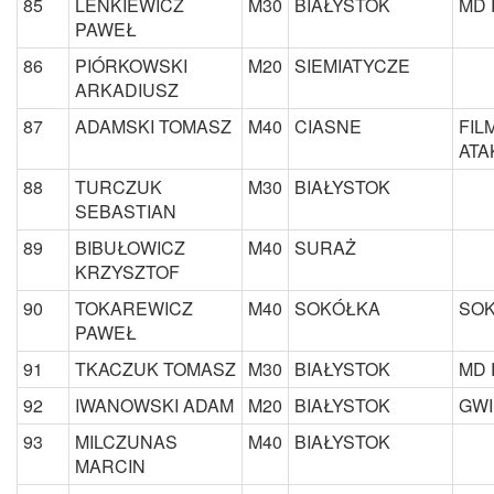
85
LENKIEWICZ
M30
BIAŁYSTOK
MD 
PAWEŁ
86
PIÓRKOWSKI
M20
SIEMIATYCZE
ARKADIUSZ
87
ADAMSKI TOMASZ
M40
CIASNE
FIL
ATA
88
TURCZUK
M30
BIAŁYSTOK
SEBASTIAN
89
BIBUŁOWICZ
M40
SURAŻ
KRZYSZTOF
90
TOKAREWICZ
M40
SOKÓŁKA
SOK
PAWEŁ
91
TKACZUK TOMASZ
M30
BIAŁYSTOK
MD 
92
IWANOWSKI ADAM
M20
BIAŁYSTOK
GWI
93
MILCZUNAS
M40
BIAŁYSTOK
MARCIN