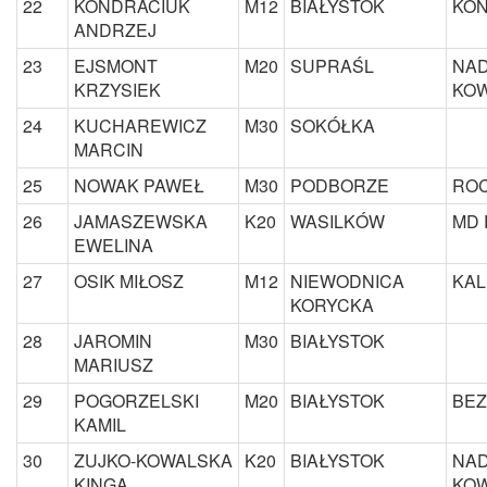
22
KONDRACIUK
M12
BIAŁYSTOK
KON
ANDRZEJ
23
EJSMONT
M20
SUPRAŚL
NAD
KRZYSIEK
KOW
24
KUCHAREWICZ
M30
SOKÓŁKA
MARCIN
25
NOWAK PAWEŁ
M30
PODBORZE
ROC
26
JAMASZEWSKA
K20
WASILKÓW
MD 
EWELINA
27
OSIK MIŁOSZ
M12
NIEWODNICA
KAL
KORYCKA
28
JAROMIN
M30
BIAŁYSTOK
MARIUSZ
29
POGORZELSKI
M20
BIAŁYSTOK
BEZ
KAMIL
30
ZUJKO-KOWALSKA
K20
BIAŁYSTOK
NAD
KINGA
KOW