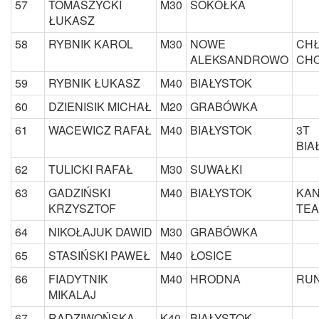
57
TOMASZYCKI
M30
SOKÓŁKA
ŁUKASZ
58
RYBNIK KAROL
M30
NOWE
CH
ALEKSANDROWO
CH
59
RYBNIK ŁUKASZ
M40
BIAŁYSTOK
60
DZIENISIK MICHAŁ
M20
GRABÓWKA
61
WACEWICZ RAFAŁ
M40
BIAŁYSTOK
3T
BIA
62
TULICKI RAFAŁ
M30
SUWAŁKI
63
GADZIŃSKI
M40
BIAŁYSTOK
KAN
KRZYSZTOF
TE
64
NIKOŁAJUK DAWID
M30
GRABÓWKA
65
STASIŃSKI PAWEŁ
M40
ŁOSICE
66
FIADYTNIK
M40
HRODNA
RUN
MIKALAJ
67
RADZIWOŃSKA
K40
BIAŁYSTOK