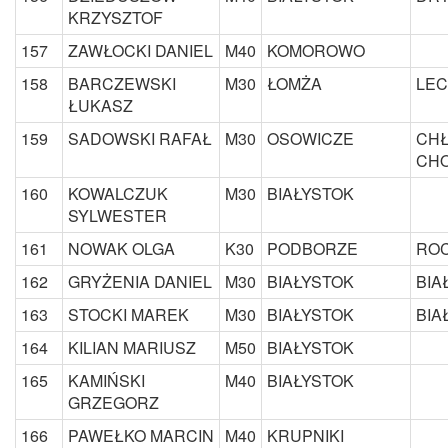
KRZYSZTOF
157
ZAWŁOCKI DANIEL
M40
KOMOROWO
158
BARCZEWSKI
M30
ŁOMŻA
LEC
ŁUKASZ
159
SADOWSKI RAFAŁ
M30
OSOWICZE
CH
CH
160
KOWALCZUK
M30
BIAŁYSTOK
SYLWESTER
161
NOWAK OLGA
K30
PODBORZE
ROC
162
GRYŻENIA DANIEL
M30
BIAŁYSTOK
BIA
163
STOCKI MAREK
M30
BIAŁYSTOK
BIA
164
KILIAN MARIUSZ
M50
BIAŁYSTOK
165
KAMIŃSKI
M40
BIAŁYSTOK
GRZEGORZ
166
PAWEŁKO MARCIN
M40
KRUPNIKI