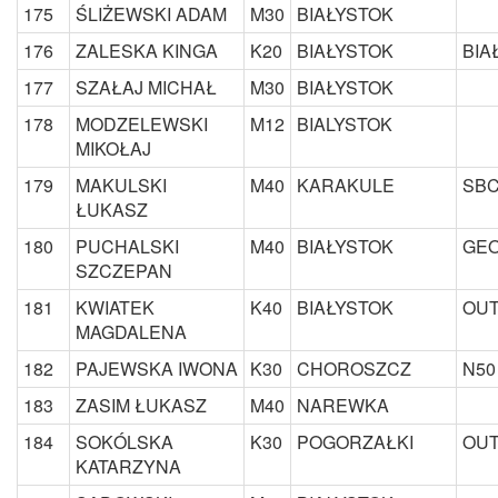
175
ŚLIŻEWSKI ADAM
M30
BIAŁYSTOK
176
ZALESKA KINGA
K20
BIAŁYSTOK
BIA
177
SZAŁAJ MICHAŁ
M30
BIAŁYSTOK
178
MODZELEWSKI
M12
BIALYSTOK
MIKOŁAJ
179
MAKULSKI
M40
KARAKULE
SB
ŁUKASZ
180
PUCHALSKI
M40
BIAŁYSTOK
GE
SZCZEPAN
181
KWIATEK
K40
BIAŁYSTOK
OUT
MAGDALENA
182
PAJEWSKA IWONA
K30
CHOROSZCZ
N50
183
ZASIM ŁUKASZ
M40
NAREWKA
184
SOKÓLSKA
K30
POGORZAŁKI
OUT
KATARZYNA