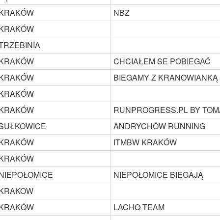
KRAKÓW
NBZ
KRAKÓW
TRZEBINIA
KRAKÓW
CHCIAŁEM SE POBIEGAĆ
KRAKÓW
BIEGAMY Z KRANOWIANKĄ
KRAKÓW
KRAKÓW
RUNPROGRESS.PL BY TOM
SUŁKOWICE
ANDRYCHÓW RUNNING
KRAKÓW
ITMBW KRAKÓW
KRAKÓW
NIEPOŁOMICE
NIEPOŁOMICE BIEGAJĄ
KRAKOW
KRAKÓW
LACHO TEAM