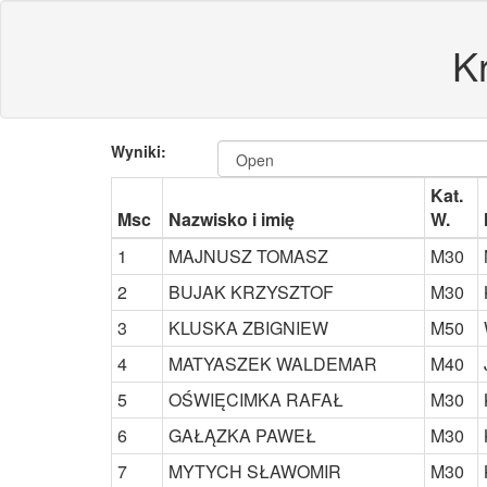
K
Wyniki:
Kat.
Msc
Nazwisko i imię
W.
1
MAJNUSZ TOMASZ
M30
2
BUJAK KRZYSZTOF
M30
3
KLUSKA ZBIGNIEW
M50
4
MATYASZEK WALDEMAR
M40
5
OŚWIĘCIMKA RAFAŁ
M30
6
GAŁĄZKA PAWEŁ
M30
7
MYTYCH SŁAWOMIR
M30