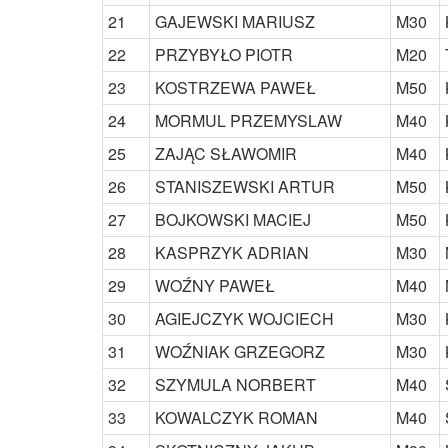
21
GAJEWSKI MARIUSZ
M30
22
PRZYBYŁO PIOTR
M20
23
KOSTRZEWA PAWEŁ
M50
24
MORMUL PRZEMYSLAW
M40
25
ZAJĄC SŁAWOMIR
M40
26
STANISZEWSKI ARTUR
M50
27
BOJKOWSKI MACIEJ
M50
28
KASPRZYK ADRIAN
M30
29
WOŹNY PAWEŁ
M40
30
AGIEJCZYK WOJCIECH
M30
31
WOŹNIAK GRZEGORZ
M30
32
SZYMULA NORBERT
M40
33
KOWALCZYK ROMAN
M40