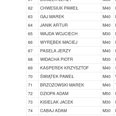
62
CHWESIUK PAWEŁ
M40
63
GAJ MAREK
M40
64
JANIK ARTUR
M40
65
WAJDA WOJCIECH
M30
66
WYRĘBEK MACIEJ
M40
67
PASELA JERZY
M40
68
WIDACHA PIOTR
M30
69
KASPEREK KRZYSZTOF
M40
70
ŚWIĄTEK PAWEŁ
M40
71
BRZOZOWSKI MAREK
M40
72
DZIOPA ADAM
M50
73
KISIELAK JACEK
M30
74
CABAJ ADAM
M30