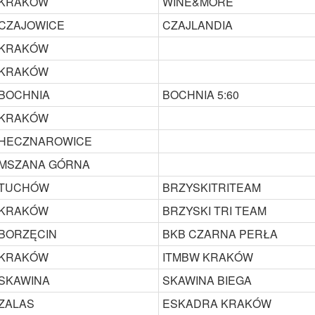
KRAKÓW
WINE&MORE
CZAJOWICE
CZAJLANDIA
KRAKÓW
KRAKÓW
BOCHNIA
BOCHNIA 5:60
KRAKÓW
HECZNAROWICE
MSZANA GÓRNA
TUCHÓW
BRZYSKITRITEAM
KRAKÓW
BRZYSKI TRI TEAM
BORZĘCIN
BKB CZARNA PERŁA
KRAKÓW
ITMBW KRAKÓW
SKAWINA
SKAWINA BIEGA
ZALAS
ESKADRA KRAKÓW