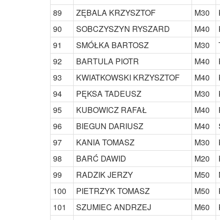
89
ZĘBALA KRZYSZTOF
M30
90
SOBCZYSZYN RYSZARD
M40
91
SMÓŁKA BARTOSZ
M30
92
BARTULA PIOTR
M40
93
KWIATKOWSKI KRZYSZTOF
M40
94
PĘKSA TADEUSZ
M30
95
KUBOWICZ RAFAŁ
M40
96
BIEGUN DARIUSZ
M40
97
KANIA TOMASZ
M30
98
BARĆ DAWID
M20
99
RADZIK JERZY
M50
100
PIETRZYK TOMASZ
M50
101
SZUMIEC ANDRZEJ
M60