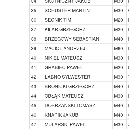
34
SKOTNICZNY JAKUB
M30
35
SCHUSTER MARTIN
M30
36
SECNIK TIM
M20
37
KILAR GRZEGORZ
M20
38
BRZEGOWY SEBASTIAN
M40
39
MACIOŁ ANDRZEJ
M60
40
NIKIEL MATEUSZ
M30
41
GRABIEC PAWEŁ
M20
42
ŁABNO SYLWESTER
M30
43
BRONICKI GRZEGORZ
M40
44
OBŁĄK MATEUSZ
M30
45
DOBRZAŃSKI TOMASZ
M40
46
KNAPIK JAKUB
M40
47
MULARSKI PAWEŁ
M30