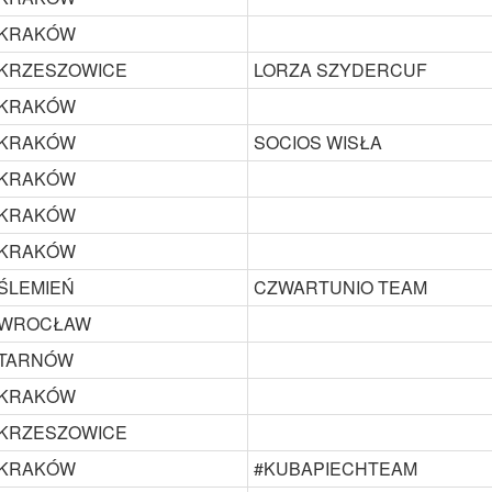
KRAKÓW
KRZESZOWICE
LORZA SZYDERCUF
KRAKÓW
KRAKÓW
SOCIOS WISŁA
KRAKÓW
KRAKÓW
KRAKÓW
ŚLEMIEŃ
CZWARTUNIO TEAM
WROCŁAW
TARNÓW
KRAKÓW
KRZESZOWICE
KRAKÓW
#KUBAPIECHTEAM