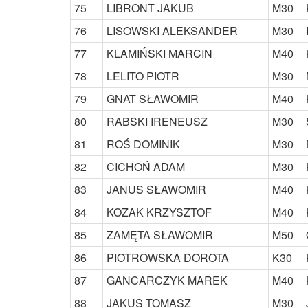
75
LIBRONT JAKUB
M30
76
LISOWSKI ALEKSANDER
M30
77
KLAMIŃSKI MARCIN
M40
78
LELITO PIOTR
M30
79
GNAT SŁAWOMIR
M40
80
RABSKI IRENEUSZ
M30
81
ROŚ DOMINIK
M30
82
CICHOŃ ADAM
M30
83
JANUS SŁAWOMIR
M40
84
KOZAK KRZYSZTOF
M40
85
ZAMĘTA SŁAWOMIR
M50
86
PIOTROWSKA DOROTA
K30
87
GANCARCZYK MAREK
M40
88
JAKUS TOMASZ
M30