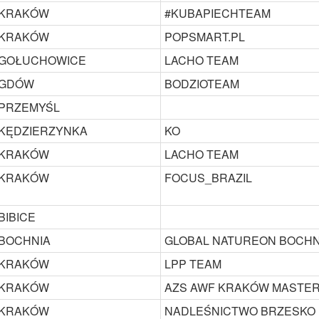
KRAKÓW
#KUBAPIECHTEAM
KRAKÓW
POPSMART.PL
GOŁUCHOWICE
LACHO TEAM
GDÓW
BODZIOTEAM
PRZEMYŚL
KĘDZIERZYNKA
KO
KRAKÓW
LACHO TEAM
KRAKÓW
FOCUS_BRAZIL
BIBICE
BOCHNIA
GLOBAL NATUREON BOCHN
KRAKÓW
LPP TEAM
KRAKÓW
AZS AWF KRAKÓW MASTE
KRAKÓW
NADLEŚNICTWO BRZESKO