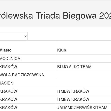
rólewska Triada Biegowa 20
Miasto
Klub
MODLNICA
KRAKÓW
BUJO ALKO TEAM
WOLA RADZISZOWSKA
JASIEŃ
KRAKÓW
ITMBW KRAKÓW
KRAKÓW
ITMBW KRAKÓW
KRAKÓW
#ADAMCZERWIŃSKITEAM