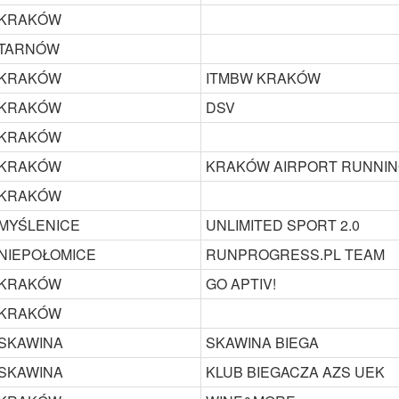
KRAKÓW
TARNÓW
KRAKÓW
ITMBW KRAKÓW
KRAKÓW
DSV
KRAKÓW
KRAKÓW
KRAKÓW AIRPORT RUNNIN
KRAKÓW
MYŚLENICE
UNLIMITED SPORT 2.0
NIEPOŁOMICE
RUNPROGRESS.PL TEAM
KRAKÓW
GO APTIV!
KRAKÓW
SKAWINA
SKAWINA BIEGA
SKAWINA
KLUB BIEGACZA AZS UEK