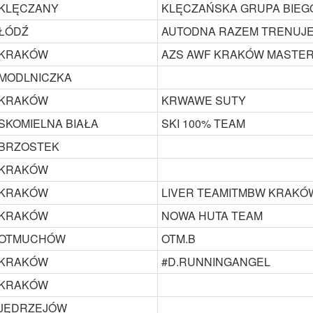
KLĘCZANY
KLĘCZAŃSKA GRUPA BIE
ŁÓDŹ
AUTODNA RAZEM TRENUJ
KRAKÓW
AZS AWF KRAKÓW MASTE
MODLNICZKA
KRAKÓW
KRWAWE SUTY
SKOMIELNA BIAŁA
SKI 100% TEAM
BRZOSTEK
KRAKÓW
KRAKÓW
LIVER TEAMITMBW KRAKÓ
KRAKÓW
NOWA HUTA TEAM
OTMUCHÓW
OTM.B
KRAKÓW
#D.RUNNINGANGEL
KRAKÓW
JĘDRZEJÓW