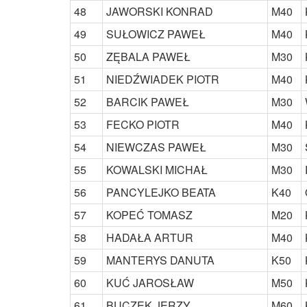
48
JAWORSKI KONRAD
M40
49
SUŁOWICZ PAWEŁ
M40
50
ZĘBALA PAWEŁ
M30
51
NIEDŹWIADEK PIOTR
M40
52
BARCIK PAWEŁ
M30
53
FECKO PIOTR
M40
54
NIEWCZAS PAWEŁ
M30
55
KOWALSKI MICHAŁ
M30
56
PANCYLEJKO BEATA
K40
57
KOPEĆ TOMASZ
M20
58
HADAŁA ARTUR
M40
59
MANTERYS DANUTA
K50
60
KUĆ JAROSŁAW
M50
61
BUCZEK JERZY
M60