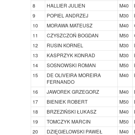
8
HALLIER JULIEN
M40
9
POPIEL ANDRZEJ
M30
10
MORAWA MATEUSZ
M40
11
CZYSZCZOŃ BOGDAN
M50
12
RUSIN KORNEL
M30
13
KASPRZYK KONRAD
M30
14
SOSNOWSKI ROMAN
M50
15
DE OLIVEIRA MOREIRA
M40
FERNANDO
16
JAWOREK GRZEGORZ
M40
17
BIENIEK ROBERT
M50
18
BRZEZIŃSKI ŁUKASZ
M40
19
TOMCZYK MARCIN
M50
20
DZIĘGIELOWSKI PAWEŁ
M40